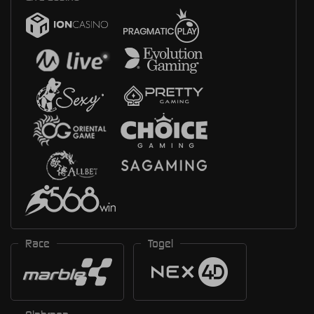
Race
Togel