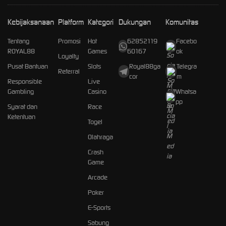
Kebijaksanaan
Platform
Kategori
Dukungan
Komunitas
Tentang
Promosi
Hot
62852119
Facebo
ROYAL88
Games
60167
ok
Loyalty
Pusat Bantuan
Slots
Royal88ga
Telegra
Referral
cor
m
Responsible
Live
Gambling
Casino
Whatsa
pp
Syarat dan
Race
Ketentuan
Togel
Olahraga
Crash
Game
Arcade
Poker
E-Sports
Sabung