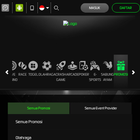
MASUK
DAFTAR
LOTS
LIVE
RACE
TOGEL
OLAHRAGA
CRASH
ARCADE
POKER
E-
SABUNG
PROMOSI
CASINO
GAME
SPORTS
AYAM
Semua Promosi
Semua Event Provider
Semua Promosi
Olahraga