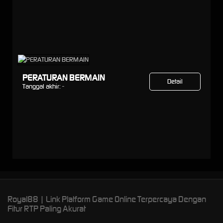
PERATURAN BERMAIN
Detail
Tanggal akhir:
-
Royal88 | Link Platform Game Online Terpercaya Dengan
Fitur RTP Paling Akurat