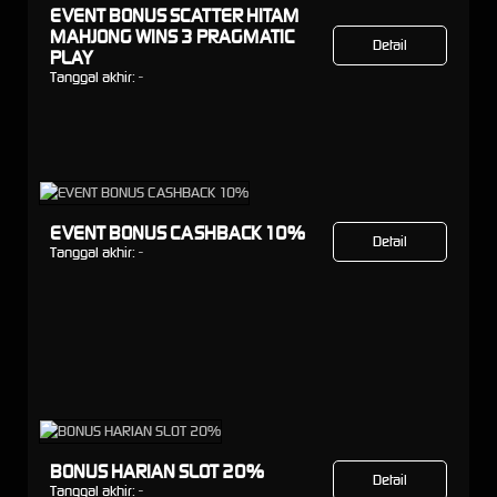
EVENT BONUS SCATTER HITAM
MAHJONG WINS 3 PRAGMATIC
Detail
PLAY
Tanggal akhir:
-
EVENT BONUS CASHBACK 10%
Detail
Tanggal akhir:
-
BONUS HARIAN SLOT 20%
Detail
Tanggal akhir:
-