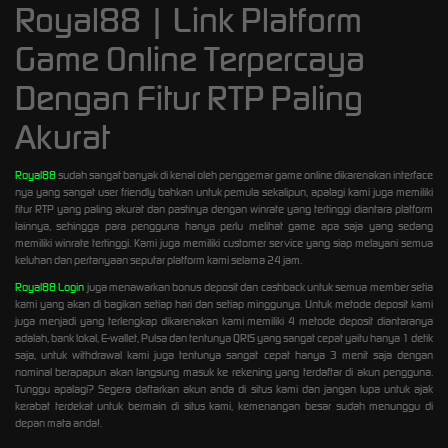
Royal88 | Link Platform
Game Online Terpercaya
Dengan Fitur RTP Paling
Akurat
Royal88
sudah sangat banyak di kenal oleh penggemar game online dikarenakan interface
nya yang sangat user friendly bahkan untuk pemula sekalipun, apalagi kami juga memiliki
fitur RTP yang paling akurat dan pastinya dengan winrate yang tertinggi diantara platform
lainnya, sehingga para pengguna hanya perlu melihat game apa saja yang sedang
memiliki winrate tertinggi. Kami juga memiliki customer service yang siap melayani semua
keluhan dan pertanyaan seputar platform kami selama 24 jam.
Royal88 Login
juga menawarkan bonus deposit dan cashback untuk semua member setia
kami yang akan di bagikan setiap hari dan setiap minggunya. Untuk metode deposit kami
juga menjadi yang terlengkap dikarenakan kami memiliki 4 metode deposit diantaranya
adalah, bank lokal, E-wallet, Pulsa dan tentunya QRIS yang sangat cepat yaitu hanya 1 detik
saja, untuk withdrawal kami juga tentunya sangat cepat hanya 3 menit saja dengan
nominal berapapun akan langsung masuk ke rekening yang terdaftar di akun pengguna.
Tunggu apalagi? Segera daftarkan akun anda di situs kami dan jangan lupa untuk ajak
kerabat terdekat untuk bermain di situs kami, kemenangan besar sudah menunggu di
depan mata anda!.