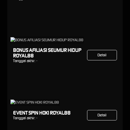
BONUS AFILIASI SEUMUR HIDUP
ROYAL88
Detail
Tanggal akhir:
-
EVENT SPIN HOKI ROYAL88
Detail
Tanggal akhir:
-