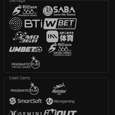
Olahraga
Crash Game