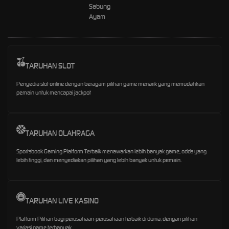
Sabung
Ayam
TARUHAN SLOT
Penyedia slot online dengan beragam pilihan game menarik yang memudahkan
pemain untuk mencapai jackpot
TARUHAN OLAHRAGA
Sportsbook Gaming Platform Terbaik menawarkan lebih banyak game, odds yang
lebih tinggi, dan menyediakan pilihan yang lebih banyak untuk pemain.
TARUHAN LIVE KASINO
Platform Pilihan bagi perusahaan-perusahaan terbaik di dunia, dengan pilihan
variasi game terbanyak