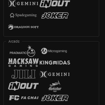
Arcade