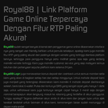
Royal88 | Link Platform
Game Online Terpercaya
Dengan Fitur RTP Paling
Akurat
Royal88
sudah sangat banyak di kenal oleh penggemar game online dikarenakan interface
nya yang sangat user friendly bahkan untuk pemula sekalipun, apalagi kami juga memiliki
fitur RTP yang paling akurat dan pastinya dengan winrate yang tertinggi diantara platform
lainnya, sehingga para pengguna hanya perlu melihat game apa saja yang sedang
memiliki winrate tertinggi. Kami juga memiliki customer service yang siap melayani semua
keluhan dan pertanyaan seputar platform kami selama 24 jam.
Royal88 Login
juga menawarkan bonus deposit dan cashback untuk semua member setia
kami yang akan di bagikan setiap hari dan setiap minggunya. Untuk metode deposit kami
juga menjadi yang terlengkap dikarenakan kami memiliki 4 metode deposit diantaranya
adalah, bank lokal, E-wallet, Pulsa dan tentunya QRIS yang sangat cepat yaitu hanya 1 detik
saja, untuk withdrawal kami juga tentunya sangat cepat hanya 3 menit saja dengan
nominal berapapun akan langsung masuk ke rekening yang terdaftar di akun pengguna.
Tunggu apalagi? Segera daftarkan akun anda di situs kami dan jangan lupa untuk ajak
kerabat terdekat untuk bermain di situs kami, kemenangan besar sudah menunggu di
depan mata anda!.