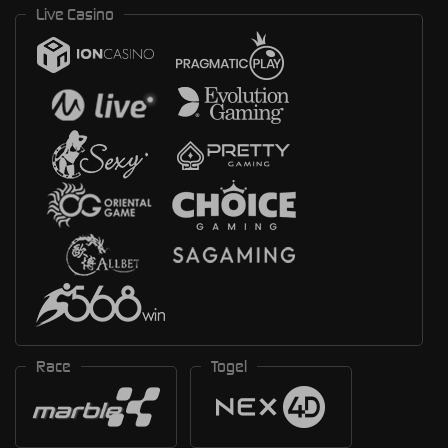
Live Casino
Race
Togel