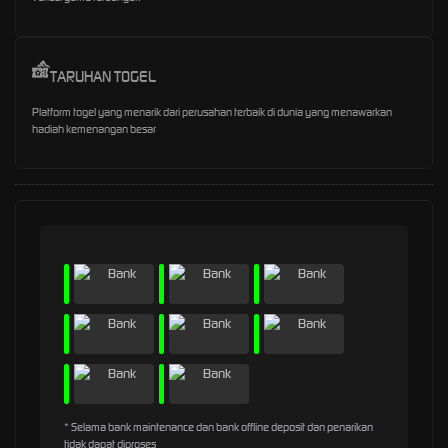
TARUHAN TOGEL
Platform togel yang menarik dari perusahan terbaik di dunia yang menawarkan
hadiah kemenangan besar
* Selama bank maintenance dan bank offline deposit dan penarikan
tidak dapat diproses