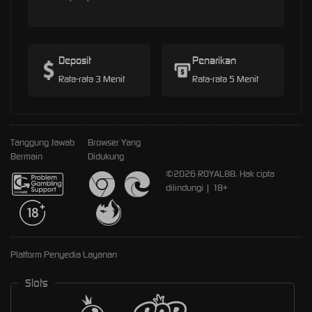
Deposit
Penarikan
Rata-rata 3 Menit
Rata-rata 5 Menit
Tanggung Jawab
Browser Yang
Bermain
Didukung
©2026 ROYAL88. Hak cipta
dilindungi | 18+
Platform Penyedia Layanan
Slots