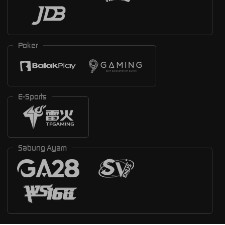
Poker
E-Sports
Sabung Ayam