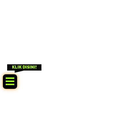
KLIK DISINI!