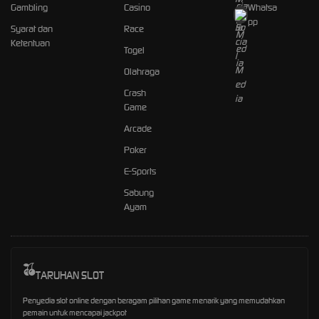
Gambling
Casino
Whatsa
pp
Syarat dan
Race
Ketentuan
Togel
Olahraga
Crash
Game
Arcade
Poker
E-Sports
Sabung
Ayam
TARUHAN SLOT
Penyedia slot online dengan beragam pilihan game menarik yang memudahkan
pemain untuk mencapai jackpot