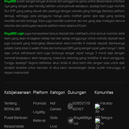
Royal88
sudah sangat banyak di kenal oleh penggemar game online dikarenakan interface
nya yang sangat user friendly bahkan untuk pemula sekalipun, apalagi kami juga memiliki
fitur RTP yang paling akurat dan pastinya dengan winrate yang tertinggi diantara platform
lainnya, sehingga para pengguna hanya perlu melihat game apa saja yang sedang
memiliki winrate tertinggi. Kami juga memiliki customer service yang siap melayani semua
keluhan dan pertanyaan seputar platform kami selama 24 jam.
Royal88 Login
juga menawarkan bonus deposit dan cashback untuk semua member setia
kami yang akan di bagikan setiap hari dan setiap minggunya. Untuk metode deposit kami
juga menjadi yang terlengkap dikarenakan kami memiliki 4 metode deposit diantaranya
adalah, bank lokal, E-wallet, Pulsa dan tentunya QRIS yang sangat cepat yaitu hanya 1 detik
saja, untuk withdrawal kami juga tentunya sangat cepat hanya 3 menit saja dengan
nominal berapapun akan langsung masuk ke rekening yang terdaftar di akun pengguna.
Tunggu apalagi? Segera daftarkan akun anda di situs kami dan jangan lupa untuk ajak
kerabat terdekat untuk bermain di situs kami, kemenangan besar sudah menunggu di
depan mata anda!.
Kebijaksanaan
Platform
Kategori
Dukungan
Komunitas
Tentang
Promosi
Hot
62852119
Facebo
ROYAL88
Games
60167
ok
Loyalty
Pusat Bantuan
Slots
Royal88ga
Telegra
Referral
cor
m
Responsible
Live