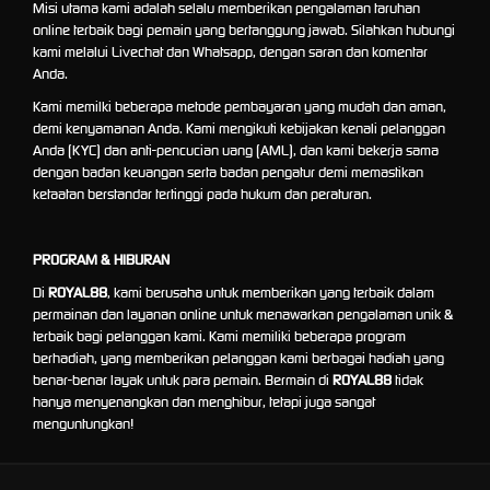
Misi utama kami adalah selalu memberikan pengalaman taruhan
online terbaik bagi pemain yang bertanggung jawab. Silahkan hubungi
kami melalui Livechat dan Whatsapp, dengan saran dan komentar
Anda.
Kami memilki beberapa metode pembayaran yang mudah dan aman,
demi kenyamanan Anda. Kami mengikuti kebijakan kenali pelanggan
Anda (KYC) dan anti-pencucian uang (AML), dan kami bekerja sama
dengan badan keuangan serta badan pengatur demi memastikan
ketaatan berstandar tertinggi pada hukum dan peraturan.
PROGRAM & HIBURAN
Di
ROYAL88
, kami berusaha untuk memberikan yang terbaik dalam
permainan dan layanan online untuk menawarkan pengalaman unik &
terbaik bagi pelanggan kami. Kami memiliki beberapa program
berhadiah, yang memberikan pelanggan kami berbagai hadiah yang
benar-benar layak untuk para pemain. Bermain di
ROYAL88
tidak
hanya menyenangkan dan menghibur, tetapi juga sangat
menguntungkan!