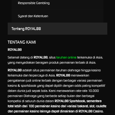
Responsible Gambling
Syarat dan Ketentuan
Tentang ROYAL88
TENTANG KAMI
ROYAL88
Selamat datang di
ROYAL88
, situs
taruhan online
terkemuka di Asia,
yang menyediakan beragam produk permainan terbaik di Asia.
ROYAL88
adalah situs permainan taruhan olahraga hingga kasino
terkemuka dan terpercaya di Asia,
ROYAL88
menawarkan
pengalaman judi online terbaik dengan berbagai variasi permainan
kasino & sportsbook yang dapat dipilih dengan odds paling kompetitif
dalam dunia judi sepak bola. Kami menawarkan rata-rata 10.000
permainan Olahraga yang berbeda setiap bulan dan berbagai
kompetisi di seluruh dunia dalam
ROYAL88 Sportsbook, sementara
total lebih dari 100 permainan kasino dari variasi bakarat, slot, roulette
dan permainan kasino lainnya dapat dimainkan di
ROYAL88
Casino.