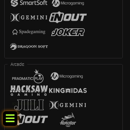
Arcade
KLIK DISINI!