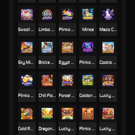
Sweet Scratch
Limbo Rainbow
Plinko Rainbow
Mines
Maze Classic
Sky Mission
Bricks Battle
Egypt Gem Scratch
Plinko Neon
Cookie Fiesta
Plinko Classic
Chili Fiesta
Forest Tea Party
Golden Clover
Lucky Drop: Coco 2
Gold Rush: Wild Dig
Dragon Tower
Lucky Drop-Coco
Plinko Gold Rush
Lucky Drop-GongXiFaChai