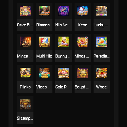
Cave Bingo
Diamonds
Hilo Neon
Keno
Lucky Drop-Olympus
Mines Raider
Multi Hilo
Bunny Run
Mines Cookie
Paradise Hilo
Plinko
Video Poker
Gold Rush: Boomers
Egypt Hilo
Wheel
Steampunk 2