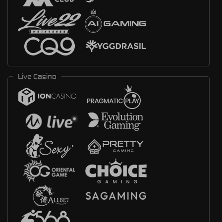
Live Casino