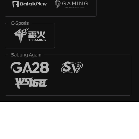
E-Sports
Sabung Ayam