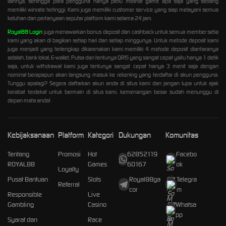
lainnya, sehingga para pengguna hanya perlu melihat game apa saja yang sedang
memiliki winrate tertinggi. Kami juga memiliki customer service yang siap melayani semua
keluhan dan pertanyaan seputar platform kami selama 24 jam.
Royal88 Login
juga menawarkan bonus deposit dan cashback untuk semua member setia
kami yang akan di bagikan setiap hari dan setiap minggunya. Untuk metode deposit kami
juga menjadi yang terlengkap dikarenakan kami memiliki 4 metode deposit diantaranya
adalah, bank lokal, E-wallet, Pulsa dan tentunya QRIS yang sangat cepat yaitu hanya 1 detik
saja, untuk withdrawal kami juga tentunya sangat cepat hanya 3 menit saja dengan
nominal berapapun akan langsung masuk ke rekening yang terdaftar di akun pengguna.
Tunggu apalagi? Segera daftarkan akun anda di situs kami dan jangan lupa untuk ajak
kerabat terdekat untuk bermain di situs kami, kemenangan besar sudah menunggu di
depan mata anda!.
Kebijaksanaan
Platform
Kategori
Dukungan
Komunitas
Tentang
Promosi
Hot
62852119
Facebo
ROYAL88
Games
60167
ok
Loyalty
Pusat Bantuan
Slots
Royal88ga
Telegra
Referral
cor
m
Responsible
Live
Gambling
Casino
Whatsa
pp
Syarat dan
Race