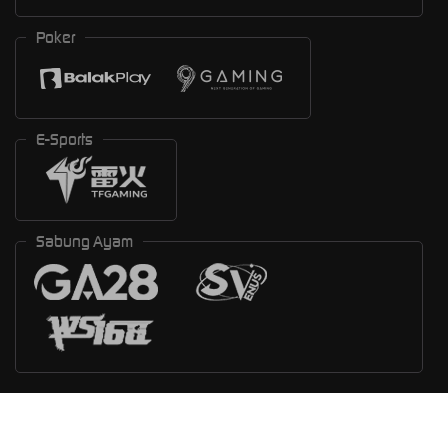
Poker
E-Sports
Sabung Ayam