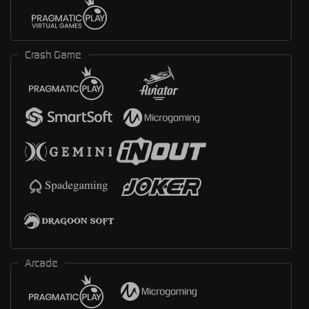
Crash Game
Arcade