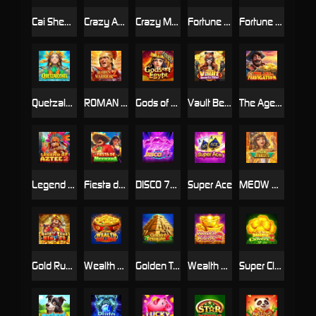
Cai Shen Arrives!
Crazy ATM
Crazy Money Rolling
Fortune Toto 4D
Fortune Horse
Quetzalcoatl
ROMAN WARRIOR2
Gods of Egypt
Vault Beauty Thief
The Age Of Navigation
Legend of Aztec2
Fiesta de Mexicana
DISCO 777
Super Ace
MEOW DYNASTY
Gold Rush Blast
Wealth Rolling
Golden Temple2
Wealth Rising 2
Super Clovers 2