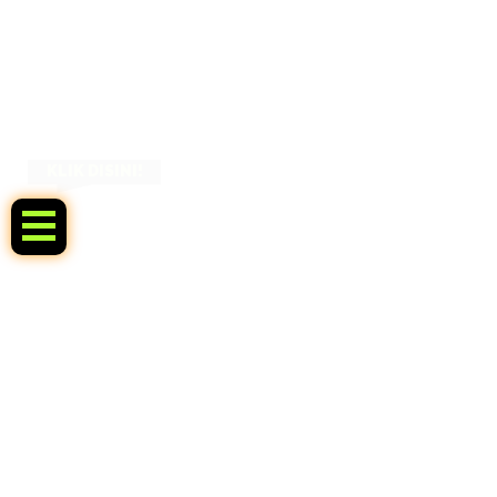
KLIK DISINI!