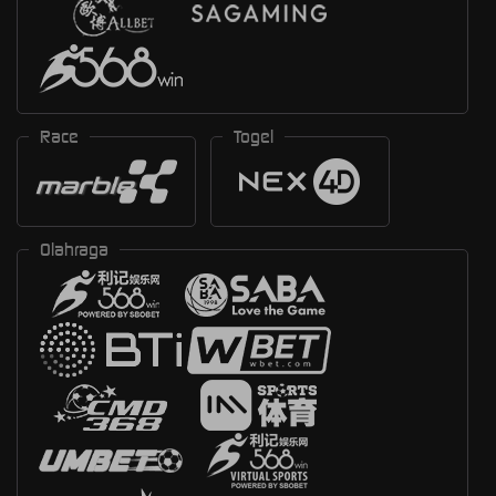
Race
Togel
Olahraga