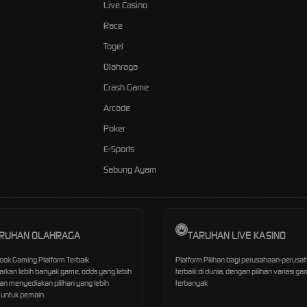
Live Casino
Race
Togel
Olahraga
Crash Game
Arcade
Poker
E-Sports
Sabung Ayam
RUHAN OLAHRAGA
TARUHAN LIVE KASINO
ook Gaming Platform Terbaik
Platform Pilihan bagi perusahaan-perusa
kan lebih banyak game, odds yang lebih
terbaik di dunia, dengan pilihan variasi g
 dan menyediakan pilihan yang lebih
terbanyak
untuk pemain.