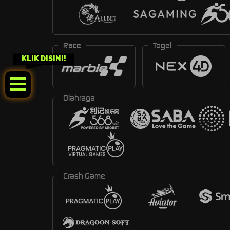
Race
Togel
KLIK DISINI!
Olahraga
Crash Game