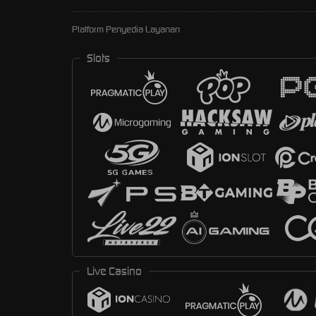
Platform Penyedia Layanan
Slots
Live Casino